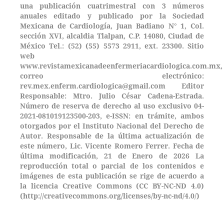
una publicación cuatrimestral con 3 números
anuales editado y publicado por la Sociedad
Mexicana de Cardiología, Juan Badiano N° 1, Col.
sección XVI, alcaldia Tlalpan, C.P. 14080, Ciudad de
México Tel.: (52) (55) 5573 2911, ext. 23300. Sitio
web
www.revistamexicanadeenfermeriacardiologica.com.mx,
correo electrónico:
rev.mex.enferm.cardiologica@gmail.com Editor
Responsable: Mtro. Julio César Cadena-Estrada.
Número de reserva de derecho al uso exclusivo 04-
2021-081019123500-203,
e-ISSN: en trámite, ambos
otorgados por el Instituto Nacional del Derecho de
Autor. Responsable de la última actualización de
este número, Lic. Vicente Romero Ferrer. Fecha de
última modificación, 21 de Enero de 2026 La
reproducción total o parcial de los contenidos e
imágenes de esta publicación se rige de acuerdo a
la licencia Creative Commons (CC BY-NC-ND 4.0)
(http://creativecommons.org/licenses/by-nc-nd/4.0/)