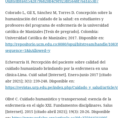
Quito/dfea415428796820b4c9e923bf5648f76a1a53b7
Colorado L, Gil X, Sánchez M, Torres D. Concepción sobre la
humanización del cuidado de la salud: en estudiantes y
profesores del programa de enfermería de la universidad
católica de Manizales [Tesis de pregrado]. Colombia:
Universidad Católica de Manizales; 2017. Disponible en:
http://repositorio.ucm.edu.co:8080/jspui/bitstream/handle/1
sequence=1&isAllowed=y
Echevarría H. Percepción del paciente sobre calidad del
cuidado humanizado brindando por la enfermera en una
clínica-Lima. Cuid salud [Internet]. Enero-junio 2017 [citado
abr 2021]; 3(1): 239-248. Disponible en:
https://revistas.urp.edu.pe/index.php/Cuidado_y_salud/article/
Olivé C. Cuidado humanístico y transpersonal: esencia de la
enfermería en el siglo XXI. Fundamentos disciplinares. Salus
[Internet]. 2015 [citado abril 2021]; 19(3): 20-26. Disponible
en:
https://www.redalyc.org/articulo.oa?id=375944211005