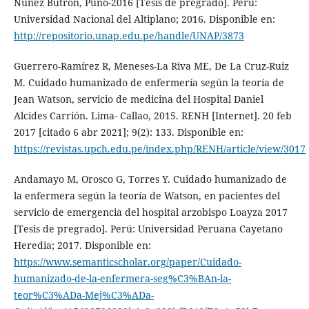
Núñez Butrón, Puno-2016 [Tesis de pregrado]. Perú:
Universidad Nacional del Altiplano; 2016. Disponible en:
http://repositorio.unap.edu.pe/handle/UNAP/3873
Guerrero-Ramírez R, Meneses-La Riva ME, De La Cruz-Ruiz
M. Cuidado humanizado de enfermería según la teoría de
Jean Watson, servicio de medicina del Hospital Daniel
Alcides Carrión. Lima- Callao, 2015. RENH [Internet]. 20 feb
2017 [citado 6 abr 2021]; 9(2): 133. Disponible en:
https://revistas.upch.edu.pe/index.php/RENH/article/view/3017
Andamayo M, Orosco G, Torres Y. Cuidado humanizado de
la enfermera según la teoría de Watson, en pacientes del
servicio de emergencia del hospital arzobispo Loayza 2017
[Tesis de pregrado]. Perú: Universidad Peruana Cayetano
Heredia; 2017. Disponible en:
https://www.semanticscholar.org/paper/Cuidado-
humanizado-de-la-enfermera-seg%C3%BAn-la-
teor%C3%ADa-Mej%C3%ADa-